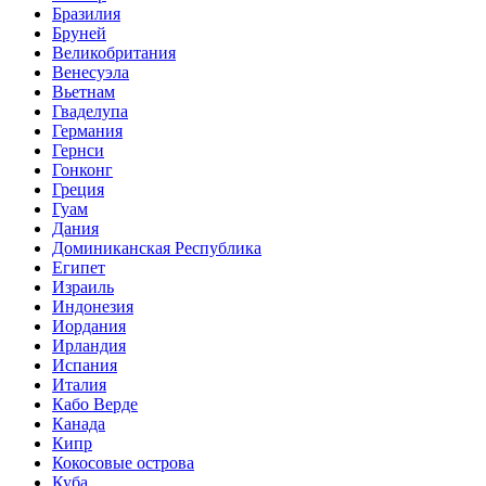
Бразилия
Бруней
Великобритания
Венесуэла
Вьетнам
Гваделупа
Германия
Гернси
Гонконг
Греция
Гуам
Дания
Доминиканская Республика
Египет
Израиль
Индонезия
Иордания
Ирландия
Испания
Италия
Кабо Верде
Канада
Кипр
Кокосовые острова
Куба