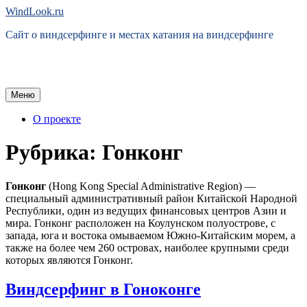
Перейти
WindLook.ru
к
Сайт о виндсерфинге и местах катания на виндсерфинге
содержимому
Меню
О проекте
Рубрика:
Гонконг
Гонконг
(Hong Kong Special Administrative Region) —
специальный административный район Китайской Народной
Республики, один из ведущих финансовых центров Азии и
мира. Гонконг расположен на Коулунском полуострове, с
запада, юга и востока омываемом Южно-Китайским морем, а
также на более чем 260 островах, наиболее крупными среди
которых являются Гонконг.
Виндсерфинг в Гоноконге