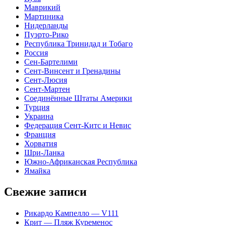
Маврикий
Мартиника
Нидерланды
Пуэрто-Рико
Республика Тринидад и Тобаго
Россия
Сен-Бартелими
Сент-Винсент и Гренадины
Сент-Люсия
Сент-Мартен
Соединённые Штаты Америки
Турция
Украина
Федерация Сент-Китс и Невис
Франция
Хорватия
Шри-Ланка
Южно-Африканская Республика
Ямайка
Свежие записи
Рикардо Кампелло — V111
Крит — Пляж Куременос