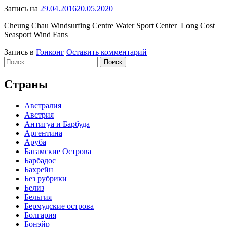
Запись на
29.04.2016
20.05.2020
Cheung Chau Windsurfing Centre Water Sport Center Long Cost
Seasport Wind Fans
к
Запись в
Гонконг
Оставить комментарий
Найти:
Виндсерфинг
в
Гоноконге
Страны
Австралия
Австрия
Антигуа и Барбуда
Аргентина
Аруба
Багамские Острова
Барбадос
Бахрейн
Без рубрики
Белиз
Бельгия
Бермудские острова
Болгария
Бонэйр