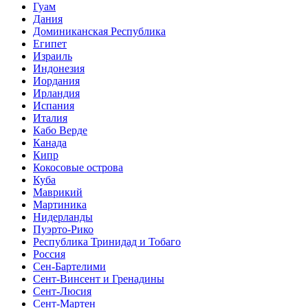
Гуам
Дания
Доминиканская Республика
Египет
Израиль
Индонезия
Иордания
Ирландия
Испания
Италия
Кабо Верде
Канада
Кипр
Кокосовые острова
Куба
Маврикий
Мартиника
Нидерланды
Пуэрто-Рико
Республика Тринидад и Тобаго
Россия
Сен-Бартелими
Сент-Винсент и Гренадины
Сент-Люсия
Сент-Мартен