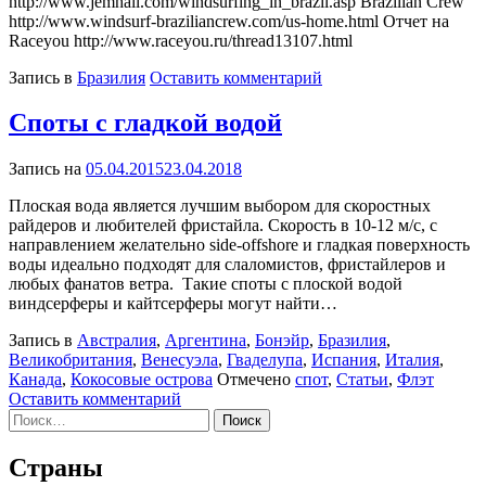
http://www.jemhall.com/windsurfing_in_brazil.asp Brazilian Crew
http://www.windsurf-braziliancrew.com/us-home.html Отчет на
Raceyou http://www.raceyou.ru/thread13107.html
к
Запись в
Бразилия
Оставить комментарий
Сан
Мигель
Споты с гладкой водой
де
Гостозо
Запись на
05.04.2015
23.04.2018
Плоская вода является лучшим выбором для скоростных
райдеров и любителей фристайла. Скорость в 10-12 м/с, с
направлением желательно side-offshore и гладкая поверхность
воды идеально подходят для слаломистов, фристайлеров и
любых фанатов ветра. Такие споты с плоской водой
виндсерферы и кайтсерферы могут найти…
Запись в
Австралия
,
Аргентина
,
Бонэйр
,
Бразилия
,
Великобритания
,
Венесуэла
,
Гваделупа
,
Испания
,
Италия
,
Канада
,
Кокосовые острова
Отмечено
спот
,
Статьи
,
Флэт
к
Оставить комментарий
Найти:
Споты
с
гладкой
Страны
водой