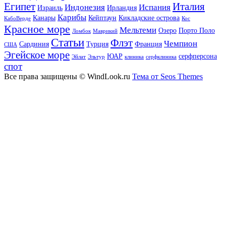
Египет
Италия
Индонезия
Испания
Израиль
Ирландия
Карибы
Канары
Кейптаун
Кикладские острова
КабоВерде
Кос
Красное море
Мельтеми
Озеро
Порто Поло
Ломбок
Маврикий
Статьи
Флэт
Чемпион
Сардиния
Турция
Франция
США
Эгейское море
ЮАР
серфперсона
Эйлат
Эльтур
клиника
серфклиника
спот
Все права защищены © WindLook.ru
Тема от Seos Themes