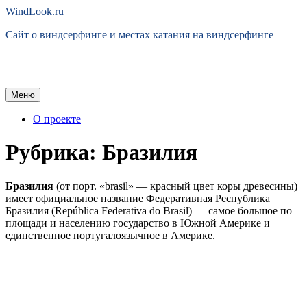
Перейти
WindLook.ru
к
Сайт о виндсерфинге и местах катания на виндсерфинге
содержимому
Меню
О проекте
Рубрика:
Бразилия
Бразилия
(от порт. «brasil» — красный цвет коры древесины)
имеет официальное название Федеративная Республика
Бразилия (República Federativa do Brasil) — самое большое по
площади и населению государство в Южной Америке и
единственное португалоязычное в Америке.