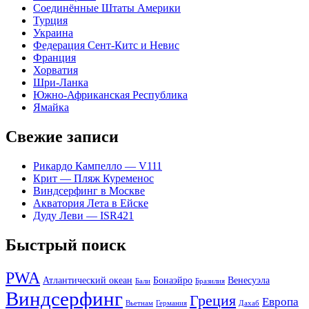
Соединённые Штаты Америки
Турция
Украина
Федерация Сент-Китс и Невис
Франция
Хорватия
Шри-Ланка
Южно-Африканская Республика
Ямайка
Свежие записи
Рикардо Кампелло — V111
Крит — Пляж Куременос
Виндсерфинг в Москве
Акватория Лета в Ейске
Дуду Леви — ISR421
Быстрый поиск
PWA
Атлантический океан
Бонаэйро
Венесуэла
Бали
Бразилия
Виндсерфинг
Греция
Европа
Вьетнам
Германия
Дахаб