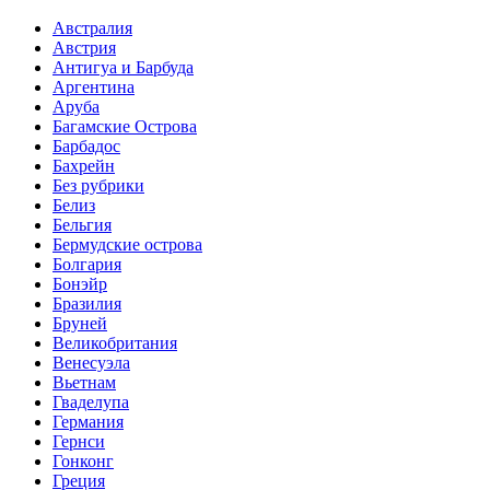
Австралия
Австрия
Антигуа и Барбуда
Аргентина
Аруба
Багамские Острова
Барбадос
Бахрейн
Без рубрики
Белиз
Бельгия
Бермудские острова
Болгария
Бонэйр
Бразилия
Бруней
Великобритания
Венесуэла
Вьетнам
Гваделупа
Германия
Гернси
Гонконг
Греция