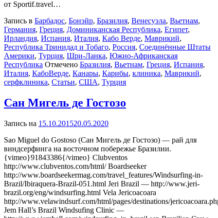
от Sportif.travel…
Запись в
Барбадос
,
Бонэйр
,
Бразилия
,
Венесуэла
,
Вьетнам
,
Германия
,
Греция
,
Доминиканская Республика
,
Египет
,
Ирландия
,
Испания
,
Италия
,
Кабо Верде
,
Маврикий
,
Республика Тринидад и Тобаго
,
Россия
,
Соединённые Штаты
Америки
,
Турция
,
Шри-Ланка
,
Южно-Африканская
Республика
Отмечено
Бразилия
,
Вьетнам
,
Греция
,
Испания
,
Италия
,
КабоВерде
,
Канары
,
Карибы
,
клиника
,
Маврикий
,
серфклиника
,
Статьи
,
США
,
Турция
Сан Мигель де Гостозо
Запись на
15.10.2015
20.05.2020
Sao Miguel do Gostoso (Сан Мигель де Гостозо) — рай для
виндсерфинга на восточном побережье Бразилии.
{vimeo}91843386{/vimeo} Clubventos
http://www.clubventos.com/html/ Boardseeker
http://www.boardseekermag.com/travel_features/Windsurfing-in-
Brazil/Ibiraquera-Brazil-051.html Jeri Brazil — http://www.jeri-
brazil.org/eng/windsurfing.html Vela Jericoacoara
http://www.velawindsurf.com/html/pages/destinations/jericoacoara.ph
Jem Hall’s Brazil Windsufing Clinic —