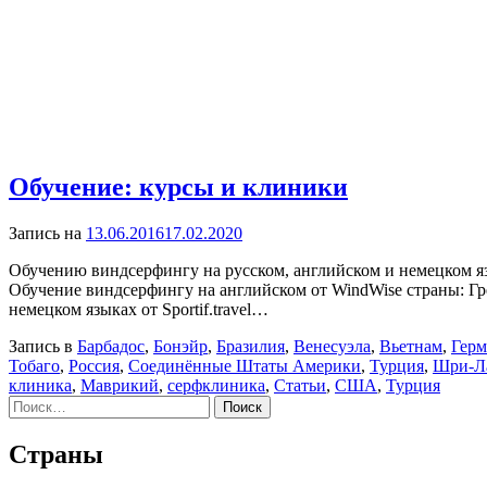
Обучение: курсы и клиники
Запись на
13.06.2016
17.02.2020
Обучению виндсерфингу на русском, английском и немецком яз
Обучение виндсерфингу на английском от WindWise cтраны: Г
немецком языках от Sportif.travel…
Запись в
Барбадос
,
Бонэйр
,
Бразилия
,
Венесуэла
,
Вьетнам
,
Герм
Тобаго
,
Россия
,
Соединённые Штаты Америки
,
Турция
,
Шри-Л
клиника
,
Маврикий
,
серфклиника
,
Статьи
,
США
,
Турция
Найти:
Страны