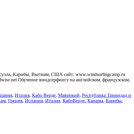
суэла, Карибы, Вьетнам, США сайт: www.windsurfingcamp.ru
wise.net Обучение виндсерфингу на английском, французском,
пания
,
Италия
,
Кабо Верде
,
Маврикий
,
Республика Тринидад и
нам
,
Греция
,
Испания
,
Италия
,
КабоВерде
,
Канары
,
Карибы
,