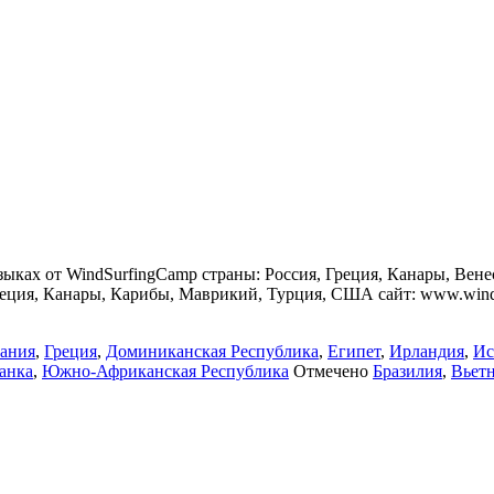
ыках от WindSurfingCamp cтраны: Россия, Греция, Канары, Вене
реция, Канары, Карибы, Маврикий, Турция, США сайт: www.wind
ания
,
Греция
,
Доминиканская Республика
,
Египет
,
Ирландия
,
Ис
анка
,
Южно-Африканская Республика
Отмечено
Бразилия
,
Вьет