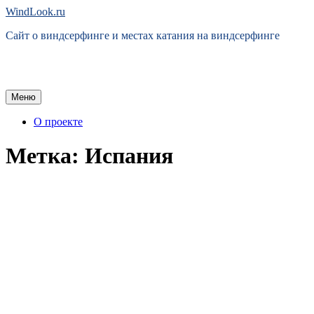
Перейти
WindLook.ru
к
Сайт о виндсерфинге и местах катания на виндсерфинге
содержимому
Меню
О проекте
Метка:
Испания