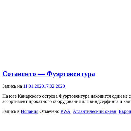
Сотавенто — Фуэртовентура
Запись на
11.01.2020
17.02.2020
На юге Канарского острова Фуэртовентура находится один из с
ассортимент прокатного оборудования для виндсерфинга и кай
Запись в
Испания
Отмечено
PWA
,
Атлантический океан
,
Европ