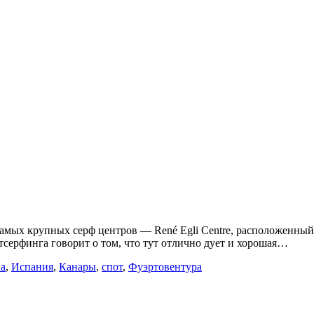
амых крупных серф центров — René Egli Centre, расположенный т
тсерфинга говорит о том, что тут отлично дует и хорошая…
а
,
Испания
,
Канары
,
спот
,
Фуэртовентура