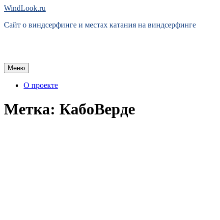
Перейти
WindLook.ru
к
Сайт о виндсерфинге и местах катания на виндсерфинге
содержимому
Меню
О проекте
Метка:
КабоВерде