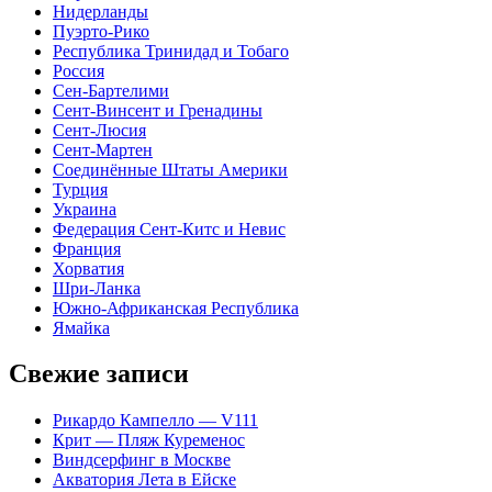
Нидерланды
Пуэрто-Рико
Республика Тринидад и Тобаго
Россия
Сен-Бартелими
Сент-Винсент и Гренадины
Сент-Люсия
Сент-Мартен
Соединённые Штаты Америки
Турция
Украина
Федерация Сент-Китс и Невис
Франция
Хорватия
Шри-Ланка
Южно-Африканская Республика
Ямайка
Свежие записи
Рикардо Кампелло — V111
Крит — Пляж Куременос
Виндсерфинг в Москве
Акватория Лета в Ейске