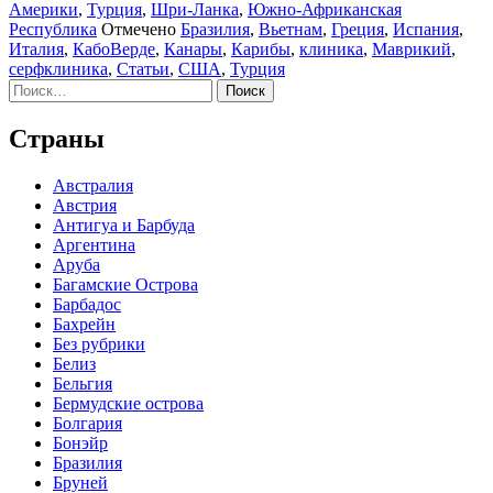
Америки
,
Турция
,
Шри-Ланка
,
Южно-Африканская
Республика
Отмечено
Бразилия
,
Вьетнам
,
Греция
,
Испания
,
Италия
,
КабоВерде
,
Канары
,
Карибы
,
клиника
,
Маврикий
,
серфклиника
,
Статьи
,
США
,
Турция
Найти:
Страны
Австралия
Австрия
Антигуа и Барбуда
Аргентина
Аруба
Багамские Острова
Барбадос
Бахрейн
Без рубрики
Белиз
Бельгия
Бермудские острова
Болгария
Бонэйр
Бразилия
Бруней