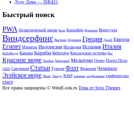
Дуду Леви — ISR421
Быстрый поиск
PWA
Атлантический океан
Бонаэйро
Венесуэла
Бали
Бразилия
Виндсерфинг
Греция
Европа
Вьетнам
Германия
Дахаб
Египет
Италия
Индонезия
Испания
Израиль
Ирландия
Карибы
Канары
Кейптаун
Кикладские острова
КабоВерде
Кос
Красное море
Мельтеми
Озеро
Порто Поло
Ломбок
Маврикий
Статьи
Флэт
Чемпион
Сардиния
Турция
Франция
США
Эгейское море
ЮАР
серфперсона
Эйлат
Эльтур
клиника
серфклиника
спот
Все права защищены © WindLook.ru
Тема от Seos Themes