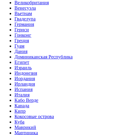
Великобритания
Венесуэла
Вьетнам
Гваделупа
Германия
Гернси
Гонконг
Греция
Гуам
Дания
Доминиканская Республика
Египет
Израиль
Индонезия
Иордания
Ирландия
Испания
Италия
Кабо Верде
Канада
Кипр
Кокосовые острова
Куба
Маврикий
Мартиника