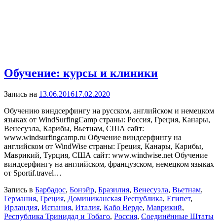
Обучение: курсы и клиники
Запись на
13.06.2016
17.02.2020
Обучению виндсерфингу на русском, английском и немецком
языках от WindSurfingCamp cтраны: Россия, Греция, Канары,
Венесуэла, Карибы, Вьетнам, США сайт:
www.windsurfingcamp.ru Обучение виндсерфингу на
английском от WindWise cтраны: Греция, Канары, Карибы,
Маврикий, Турция, США сайт: www.windwise.net Обучение
виндсерфингу на английском, французском, немецком языках
от Sportif.travel…
Запись в
Барбадос
,
Бонэйр
,
Бразилия
,
Венесуэла
,
Вьетнам
,
Германия
,
Греция
,
Доминиканская Республика
,
Египет
,
Ирландия
,
Испания
,
Италия
,
Кабо Верде
,
Маврикий
,
Республика Тринидад и Тобаго
,
Россия
,
Соединённые Штаты