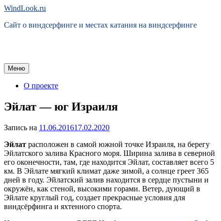
Перейти
WindLook.ru
к
Сайт о виндсерфинге и местах катания на виндсерфинге
содержимому
Меню
О проекте
Эйлат — юг Израиля
Запись на
11.06.2016
17.02.2020
Эйлат
расположен в самой южной точке Израиля, на берегу
Эйлатского залива Красного моря. Ширина залива в северной
его оконечности, там, где находится Эйлат, составляет всего 5
км. В Эйлате мягкий климат даже зимой, а солнце греет 365
дней в году. Эйлатский залив находится в сердце пустыни и
окружён, как стеной, высокими горами. Ветер, дующий в
Эйлате круглый год, создает прекрасные условия для
виндсёрфинга и яхтенного спорта.