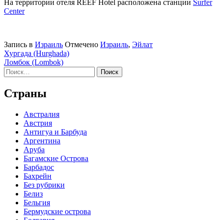
На территории отеля REEF Hotel расположена станции
Surfer
Center
Запись в
Израиль
Отмечено
Израиль
,
Эйлат
Навигация
Хургада (Hurghada)
Ломбок (Lombok)
по
Найти:
записям
Страны
Австралия
Австрия
Антигуа и Барбуда
Аргентина
Аруба
Багамские Острова
Барбадос
Бахрейн
Без рубрики
Белиз
Бельгия
Бермудские острова