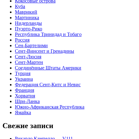
Кокосовые острова
Куба
Маврикий
Мартиника
Нидерланды
Пуэрто-Рико
Республика Тринидад и Тобаго
Россия
Сен-Бартелими
Сент-Винсент и Гренадины
Сент-Люсия
Сент-Мартен
Соединённые Штаты Америки
Турция
Украина
Федерация Сент-Китс и Невис
Франция
Хорватия
Шри-Ланка
Южно-Африканская Республика
Ямайка
Свежие записи
Рикардо Кампелло — V111