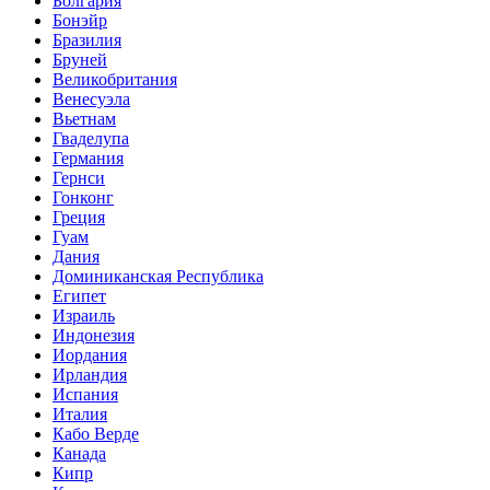
Болгария
Бонэйр
Бразилия
Бруней
Великобритания
Венесуэла
Вьетнам
Гваделупа
Германия
Гернси
Гонконг
Греция
Гуам
Дания
Доминиканская Республика
Египет
Израиль
Индонезия
Иордания
Ирландия
Испания
Италия
Кабо Верде
Канада
Кипр