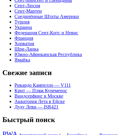
Сент-Винсент и Гренадины
Сент-Люсия
Сент-Мартен
Соединённые Штаты Америки
Турция
Украина
Федерация Сент-Китс и Невис
Франция
Хорватия
Шри-Ланка
Южно-Африканская Республика
Ямайка
Свежие записи
Рикардо Кампелло — V111
Крит — Пляж Куременос
Виндсерфинг в Москве
Акватория Лета в Ейске
Дуду Леви — ISR421
Быстрый поиск
PWA