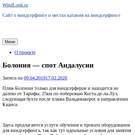
Перейти
WindLook.ru
к
Сайт о виндсерфинге и местах катания на виндсерфинге
содержимому
Меню
О проекте
Болония — спот Андалусии
Запись на
09.04.2019
17.02.2020
Пляж Болонии только для виндсерферов и находится не
далеко от Тарифы, 25км по побережью Коста-де-ла-Луз,
следующая бухта после пляжа Вальдевакерос в направлении
Кадиса.
Здесь предлагаются услуги обучения и проката оборудования
для виндсерфинга, так как тут идеальные условия для занятия