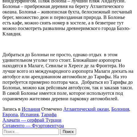
виндсерфингом. Пляж Bolonia – лучший пляж Андалусии.
Болонья – прибрежная деревня на берегу Атлантического
океана. Болонья – живописная бухта, белоснежный песчаный
берег, множество дюн и первозданная природа. В Болонье
есть кафе, можно снять номер в хостеле, а в безветрие тут
можно посмотреть развалины древнеримского города Баэло-
Клавдия.
Добраться до Болоньи не просто, однако отдых в этом
удивительном уголке того стоит. Ближайшие аэропорты
находятся в Малаге, Севилье и Хересе де ла Фронтера. Но
лучше всего из международного аэропорта Малаги доехать на
автобусе или арендованном автомобиле до Тарифы. На это
потребуется примерно полтора часа. Добраться из Тарифы до
Болоньи, можно как рейсовым автобусом, так и заказав такси.
В самой Болонье имеется поле, которое используется под
охраняемую жителями деревни парковку автомобилей.
Запись в
Испания
Отмечено
Атлантический океан
,
Болония
,
Европа
,
Испания
,
Тарифа
Навигация
Алачати — серфрай Турции
Сотавенто — Фуэртовентура
по
Найти: