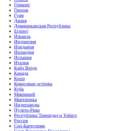
Гонконг
Греция
Гуам
Дания
Доминиканская Республика
Египет
Израиль
Индонезия
Иордания
Ирландия
Испания
Италия
Кабо Верде
Канада
Кипр
Кокосовые острова
Куба
Маврикий
Мартиника
Нидерланды
Пуэрто-Рико
Республика Тринидад и Тобаго
Россия
Сен-Бартелими