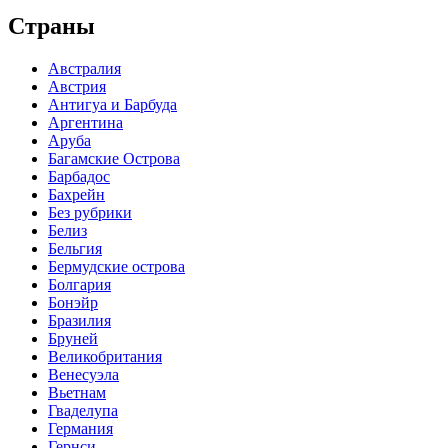
записям
Страны
Австралия
Австрия
Антигуа и Барбуда
Аргентина
Аруба
Багамские Острова
Барбадос
Бахрейн
Без рубрики
Белиз
Бельгия
Бермудские острова
Болгария
Бонэйр
Бразилия
Бруней
Великобритания
Венесуэла
Вьетнам
Гваделупа
Германия
Гернси