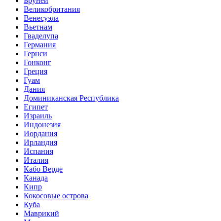
Бруней
Великобритания
Венесуэла
Вьетнам
Гваделупа
Германия
Гернси
Гонконг
Греция
Гуам
Дания
Доминиканская Республика
Египет
Израиль
Индонезия
Иордания
Ирландия
Испания
Италия
Кабо Верде
Канада
Кипр
Кокосовые острова
Куба
Маврикий