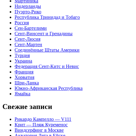
Мартиника
Нидерланды
Пуэрто-Рико
Республика Тринидад и Тобаго
Россия
Сен-Бартелими
Сент-Винсент и Гренадины
Сент-Люсия
Сент-Мартен
Соединённые Штаты Америки
Турция
Украина
Федерация Сент-Китс и Невис
Франция
Хорватия
Шри-Ланка
Южно-Африканская Республика
Ямайка
Свежие записи
Рикардо Кампелло — V111
Крит — Пляж Куременос
Виндсерфинг в Москве
Акватория Лета в Ейске