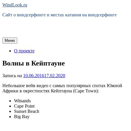
Перейти
WindLook.ru
к
Сайт о виндсерфинге и местах катания на виндсерфинге
содержимому
Меню
О проекте
Волны в Кейптауне
Запись на
10.06.2016
17.02.2020
Небольшое вейв видео с самых популярных спотах Южной
Африки в окрестностях Кейптауна (Cape Town):
Witsands
Cape Point
Sunset Beach
Big Bay