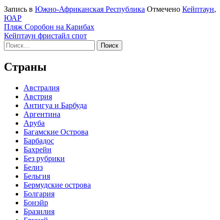
Запись в
Южно-Африканская Республика
Отмечено
Кейптаун
,
ЮАР
Навигация
Пляж Соробон на Карибах
Кейптаун фристайл спот
по
Найти:
записям
Страны
Австралия
Австрия
Антигуа и Барбуда
Аргентина
Аруба
Багамские Острова
Барбадос
Бахрейн
Без рубрики
Белиз
Бельгия
Бермудские острова
Болгария
Бонэйр
Бразилия