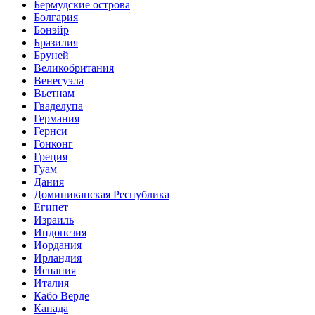
Бермудские острова
Болгария
Бонэйр
Бразилия
Бруней
Великобритания
Венесуэла
Вьетнам
Гваделупа
Германия
Гернси
Гонконг
Греция
Гуам
Дания
Доминиканская Республика
Египет
Израиль
Индонезия
Иордания
Ирландия
Испания
Италия
Кабо Верде
Канада