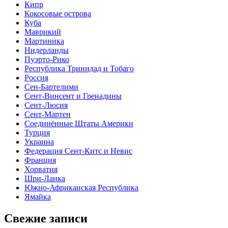
Кипр
Кокосовые острова
Куба
Маврикий
Мартиника
Нидерланды
Пуэрто-Рико
Республика Тринидад и Тобаго
Россия
Сен-Бартелими
Сент-Винсент и Гренадины
Сент-Люсия
Сент-Мартен
Соединённые Штаты Америки
Турция
Украина
Федерация Сент-Китс и Невис
Франция
Хорватия
Шри-Ланка
Южно-Африканская Республика
Ямайка
Свежие записи