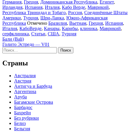
Германия
,
Греция
,
Доминиканская Республика
,
Египет
,
Ирландия
,
Испания
,
Италия
,
Кабо Верде
,
Маврикий
,
Республика Тринидад и Тобаго
,
Россия
,
Соединённые Штаты
Америки
,
Турция
,
Шри-Ланка
,
Южно-Африканская
Республика
Отмечено
Бразилия
,
Вьетнам
,
Греция
,
Испания
,
Италия
,
КабоВерде
,
Канары
,
Карибы
,
клиника
,
Маврикий
,
серфклиника
,
Статьи
,
США
,
Турция
Навигация
Бали (Bali)
Голито Эстредо — V01
по
Найти:
записям
Страны
Австралия
Австрия
Антигуа и Барбуда
Аргентина
Аруба
Багамские Острова
Барбадос
Бахрейн
Без рубрики
Белиз
Бельгия