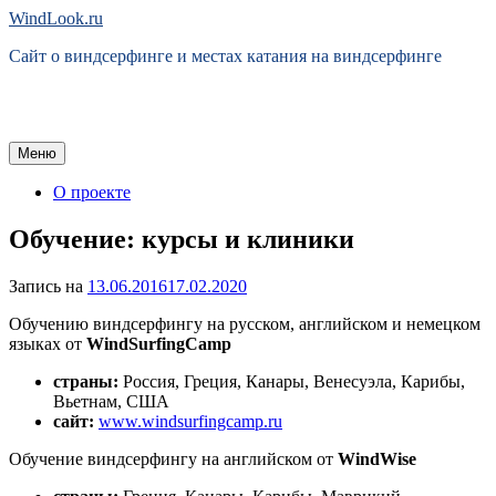
Перейти
WindLook.ru
к
Сайт о виндсерфинге и местах катания на виндсерфинге
содержимому
Меню
О проекте
Обучение: курсы и клиники
Запись на
13.06.2016
17.02.2020
Обучению виндсерфингу на русском, английском и немецком
языках от
WindSurfingCamp
cтраны:
Россия, Греция, Канары, Венесуэла, Карибы,
Вьетнам, США
сайт:
www.windsurfingcamp.ru
Обучение виндсерфингу на английском от
WindWise