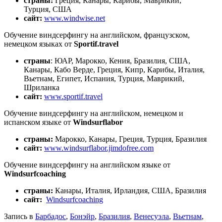
cтраны:
Греция, Канары, Карибы, Маврикий,
Турция, США
сайт:
www.windwise.net
Обучение виндсерфингу на английском, французском,
немецком языках от
Sportif.travel
страны
: ЮАР, Марокко, Кения, Бразилия, США,
Канары, Кабо Верде, Греция, Кипр, Карибы, Италия,
Вьетнам, Египет, Испания, Турция, Маврикий,
Шриланка
сайт:
www.sportif.travel
Обучение виндсерфингу на английском, немецком и
испанском языке от
Windsurflabor
страны:
Марокко, Канары, Греция, Турция, Бразилия
сайт:
www.windsurflabor.jimdofree.com
Обучение виндсерфингу на английском языке от
Windsurfcoaching
страны:
Канары, Италия, Ирландия, США, Бразилия
сайт:
Windsurfcoaching
Запись в
Барбадос
,
Бонэйр
,
Бразилия
,
Венесуэла
,
Вьетнам
,