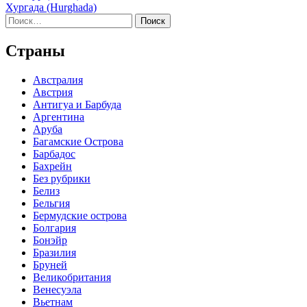
Хургада (Hurghada)
по
Найти:
записям
Страны
Австралия
Австрия
Антигуа и Барбуда
Аргентина
Аруба
Багамские Острова
Барбадос
Бахрейн
Без рубрики
Белиз
Бельгия
Бермудские острова
Болгария
Бонэйр
Бразилия
Бруней
Великобритания
Венесуэла
Вьетнам