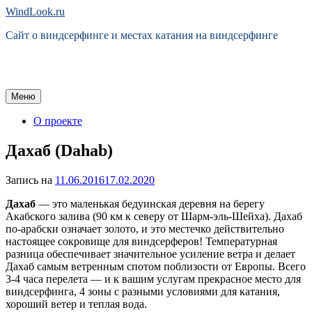
Перейти
WindLook.ru
к
Сайт о виндсерфинге и местах катания на виндсерфинге
содержимому
Меню
О проекте
Дахаб (Dahab)
Запись на
11.06.2016
17.02.2020
Дахаб
— это маленькая бедуинская деревня на берегу
Акабского залива (90 км к северу от Шарм-эль-Шейха). Дахаб
по-арабски означает золото, и это местечко действительно
настоящее сокровище для виндсерферов! Температурная
разница обеспечивает значительное усиление ветра и делает
Дахаб самым ветренным спотом поблизости от Европы. Всего
3-4 часа перелета — и к вашим услугам прекрасное место для
виндсерфинга, 4 зоны с разными условиями для катания,
хороший ветер и теплая вода.