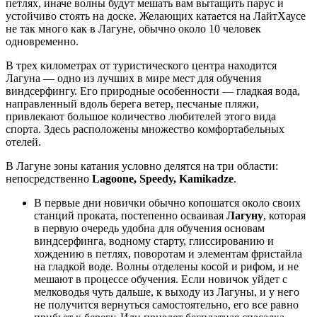
петлях, иначе волны будут мешать вам вытащить парус и
устойчиво стоять на доске. Желающих катается на ЛайтХаусе
не так много как в Лагуне, обычно около 10 человек
одновременно.
В трех километрах от туристического центра находится
Лагуна — одно из лучших в мире мест для обучения
виндсерфингу. Его природные особенности — гладкая вода,
направленный вдоль берега ветер, песчаные пляжи,
привлекают большое количество любителей этого вида
спорта. Здесь расположены множество комфортабельных
отелей.
В Лагуне зоны катания условно делятся на три области:
непосредственно
Lagoone, Speedy, Kamikadze
.
В первые дни новички обычно копошатся около своих
станций проката, постепенно осваивая
Лагуну
, которая
в первую очередь удобна для обучения основам
виндсерфинга, водному старту, глиссированию и
хождению в петлях, поворотам и элементам фристайла
на гладкой воде. Волны отделены косой и рифом, и не
мешают в процессе обучения. Если новичок уйдет с
мелководья чуть дальше, к выходу из Лагуны, и у него
не получится вернуться самостоятельно, его все равно