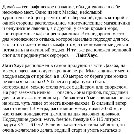
Дахаб — географическое название, объединяющее в себе
несколько мест. Одно из них Масбад, небольшой
туристический центр с уютной набережной, вдоль которой с
одной стороны расположились многочисленные магазинчики
и бедуинские лавочки, а с другой, у самой кромки моря,
гостеприимные кафе и ресторанчики. Это недорогое место
для молодежного отдыха, которое идеально подходят для тех,
кто готов пожертвовать комфортом, а сэкономленные деньги
потратить на активный отдых. И тут же расположен волновой
спот для продвинутых серферов —
ЛайтХаус
.
ЛайтХаус
расположен в самой продувной части Дахаба, на
мысу, и здесь часто дуют крепкие ветра. Мыс защищает место
входа-выхода от прибоя, а в 100 метрах от берега уже можно
резвиться на волнах! У берега и рифа нужно быть
осторожным, можно столкнуться с дайвером или сноркелом.
На риф заезжать нельзя — опасно. Зоны прибоя, подходящей
для катания — нет, волны разбиваются об мелководные рифы
на мысе, чуть левее от места входа-выхода. В сильный ветер
высота волн 1-3 метра, расстояние между ними 20-60 м., и
частенько попадаются трамплины для высоких прыжков.
Подходящие доски: wave, freeride, freestyle 65-115 литров;
паруса 3.5 — 6.0 м2. Если вы катаетесь в сильный ветер, то
очень желательно делать водный старт и уметь кататься в