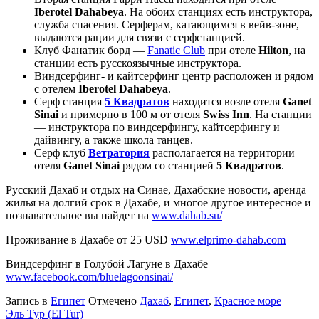
Iberotel Dahabeya
. На обоих станциях есть инструктора,
служба спасения. Серферам, катающимся в вейв-зоне,
выдаются рации для связи с серфстанцией.
Клуб Фанатик борд —
Fanatic Club
при отеле
Hilton
, на
станции есть русскоязычные инструктора.
Виндсерфинг- и кайтсерфинг центр расположен и рядом
с отелем
Iberotel Dahabeya
.
Серф станция
5 Квадратов
находится возле отеля
Ganet
Sinai
и примерно в 100 м от отеля
Swiss Inn
. На станции
— инструктора по виндсерфингу, кайтсерфингу и
дайвингу, а также школа танцев.
Серф клуб
Ветратория
располагается на территории
отеля
Ganet Sinai
рядом со станцией
5 Квадратов
.
Русский Дахаб и отдых на Синае, Дахабские новости, аренда
жилья на долгий срок в Дахабе, и многое другое интересное и
познавательное вы найдет на
www.dahab.su/
Проживание в Дахабе от 25 USD
www.elprimo-dahab.com
Виндсерфинг в Голубой Лагуне в Дахабе
www.facebook.com/bluelagoonsinai/
Запись в
Египет
Отмечено
Дахаб
,
Египет
,
Красное море
Навигация
Эль Тур (El Tur)