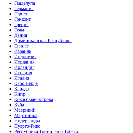
Гваделупа
Германия
Гернси
Гонконг
Греция
Гуам
Дания
Доминиканская Республика
Египет
Израиль
Индонезия
Иордания
Ирландия
Испания
Италия
Кабо Верде
Канада
Кипр
Кокосовые острова
Куба
Маврикий
Мартиника
Нидерланды
Пуэрто-Рико
Республика Тринидад и Тобаго