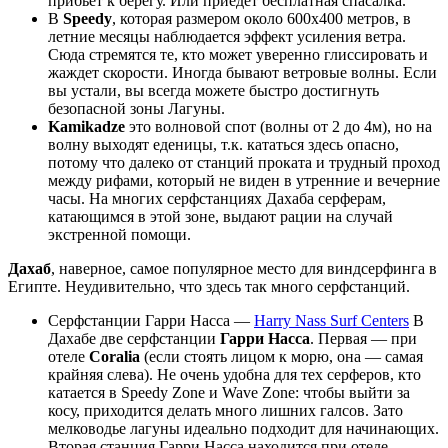
прибьет к берегу. Или приедет бесплатная спасалка.
В
Speedy
, которая размером около 600х400 метров, в
летние месяцы наблюдается эффект усиления ветра.
Сюда стремятся те, кто может уверенно глиссировать и
жаждет скорости. Иногда бывают ветровые волны. Если
вы устали, вы всегда можете быстро достигнуть
безопасной зоны Лагуны.
Kamikadze
это волновой спот (волны от 2 до 4м), но на
волну выходят еденицы, т.к. кататься здесь опасно,
потому что далеко от станций проката и трудный проход
между рифами, который не виден в утренние и вечерние
часы. На многих серфстанциях Дахаба серферам,
катающимся в этой зоне, выдают рации на случай
экстренной помощи.
Дахаб
, наверное, самое популярное место для виндсерфинга в
Египте. Неудивительно, что здесь так много серфстанций.
Серфстанции Гарри Насса —
Harry Nass Surf Centers
В
Дахабе две серфстанции
Гарри Насса
. Первая — при
отеле
Coralia
(если стоять лицом к морю, она — самая
крайняя слева). Не очень удобна для тех серферов, кто
катается в Speedy Zone и Wave Zone: чтобы выйти за
косу, приходится делать много лишних галсов. Зато
мелководье лагуны идеально подходит для начинающих.
Вторая станция Гарри Насса находится при отеле