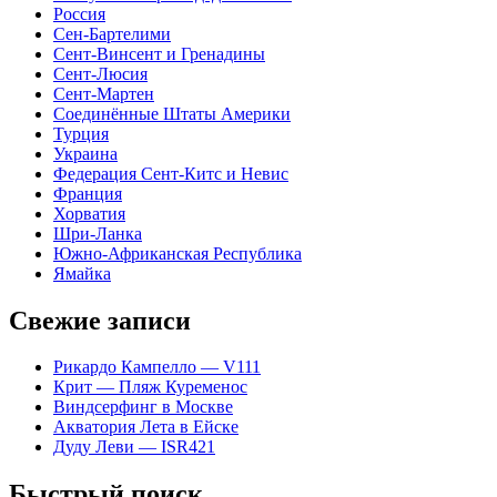
Россия
Сен-Бартелими
Сент-Винсент и Гренадины
Сент-Люсия
Сент-Мартен
Соединённые Штаты Америки
Турция
Украина
Федерация Сент-Китс и Невис
Франция
Хорватия
Шри-Ланка
Южно-Африканская Республика
Ямайка
Свежие записи
Рикардо Кампелло — V111
Крит — Пляж Куременос
Виндсерфинг в Москве
Акватория Лета в Ейске
Дуду Леви — ISR421
Быстрый поиск