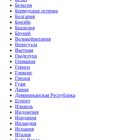
Бельгия
Бермудские острова
Болгария
Бонэйр
Бразилия
Бруней
Великобритания
Венесуэла
Вьетнам
Гваделупа
Германия
Гернси
Гонконг
Греция
Гуам
Дания
Доминиканская Республика
Египет
Израиль
Индонезия
Иордания
Ирландия
Испания
Италия