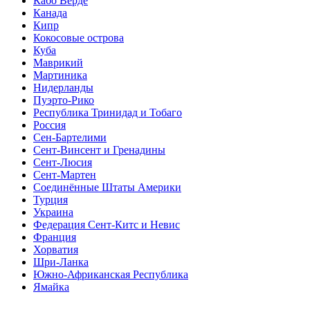
Кабо Верде
Канада
Кипр
Кокосовые острова
Куба
Маврикий
Мартиника
Нидерланды
Пуэрто-Рико
Республика Тринидад и Тобаго
Россия
Сен-Бартелими
Сент-Винсент и Гренадины
Сент-Люсия
Сент-Мартен
Соединённые Штаты Америки
Турция
Украина
Федерация Сент-Китс и Невис
Франция
Хорватия
Шри-Ланка
Южно-Африканская Республика
Ямайка