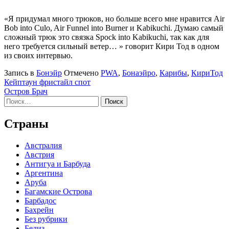
«Я придумал много трюков, но больше всего мне нравится Air
Bob into Culo, Air Funnel into Burner и Kabikuchi. Думаю самый
сложный трюк это связка Spock into Kabikuchi, так как для
него требуется сильный ветер… » говорит Кири Тод в одном
из своих интервью.
Запись в
Бонэйр
Отмечено
PWA
,
Бонаэйро
,
Карибы
,
КириТод
Навигация
Кейптаун фристайл спот
Остров Брач
по
Найти:
записям
Страны
Австралия
Австрия
Антигуа и Барбуда
Аргентина
Аруба
Багамские Острова
Барбадос
Бахрейн
Без рубрики
Белиз