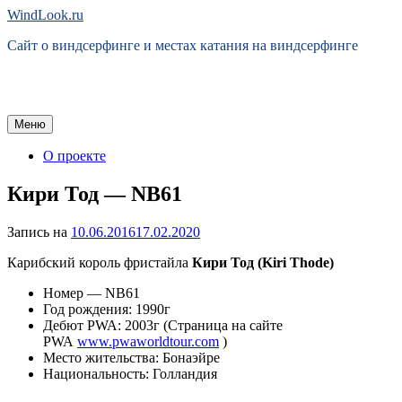
Перейти
WindLook.ru
к
Сайт о виндсерфинге и местах катания на виндсерфинге
содержимому
Меню
О проекте
Кири Тод — NB61
Запись на
10.06.2016
17.02.2020
Карибский король фристайла
Кири Тод (Kiri Thode)
Номер — NB61
Год рождения: 1990г
Дебют PWA: 2003г (Страница на сайте
PWA
www.pwaworldtour.com
)
Место жительства: Бонаэйре
Национальность: Голландия