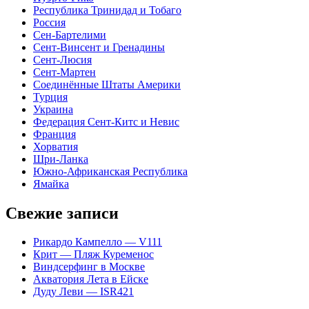
Республика Тринидад и Тобаго
Россия
Сен-Бартелими
Сент-Винсент и Гренадины
Сент-Люсия
Сент-Мартен
Соединённые Штаты Америки
Турция
Украина
Федерация Сент-Китс и Невис
Франция
Хорватия
Шри-Ланка
Южно-Африканская Республика
Ямайка
Свежие записи
Рикардо Кампелло — V111
Крит — Пляж Куременос
Виндсерфинг в Москве
Акватория Лета в Ейске
Дуду Леви — ISR421