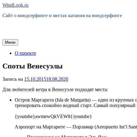
Перейти
WindLook.ru
к
Сайт о виндсерфинге и местах катания на виндсерфинге
содержимому
Меню
О проекте
Споты Венесуэлы
Запись на
15.10.2015
18.08.2020
Для любителей ветра в Венесуэле подходят места:
Остров Маргарита (Isla de Margarita) — один из крупных
тренировать спокойно водный старт. Самый популярный сп
{youtube}awmewQkVEW8{/youtube}
Аэропорт на Маргарите — Порламар (Aeropuerto Int’l San