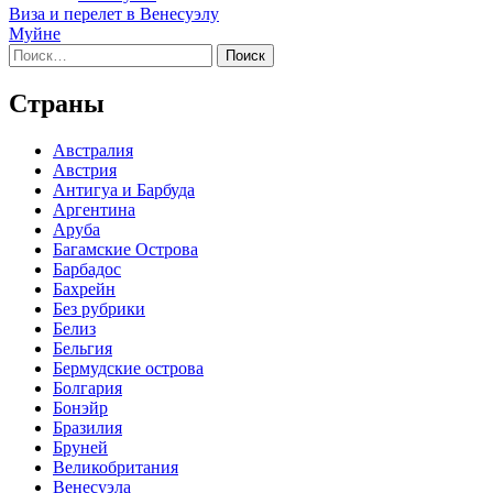
Навигация
Виза и перелет в Венесуэлу
Муйне
по
Найти:
записям
Страны
Австралия
Австрия
Антигуа и Барбуда
Аргентина
Аруба
Багамские Острова
Барбадос
Бахрейн
Без рубрики
Белиз
Бельгия
Бермудские острова
Болгария
Бонэйр
Бразилия
Бруней
Великобритания
Венесуэла