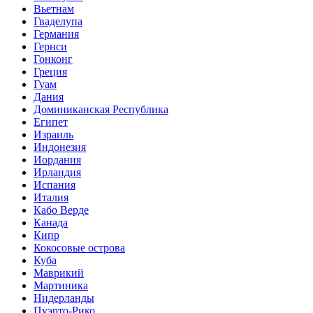
Вьетнам
Гваделупа
Германия
Гернси
Гонконг
Греция
Гуам
Дания
Доминиканская Республика
Египет
Израиль
Индонезия
Иордания
Ирландия
Испания
Италия
Кабо Верде
Канада
Кипр
Кокосовые острова
Куба
Маврикий
Мартиника
Нидерланды
Пуэрто-Рико