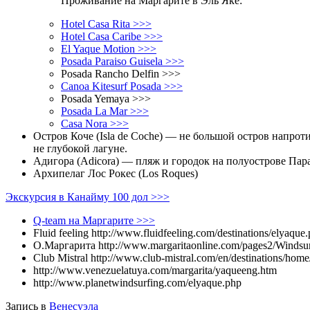
Проживание на Маргарите в Эль Яке:
Hotel Casa Rita >>>
Hotel Casa Caribe >>>
El Yaque Motion >>>
Posada Paraiso Guisela >>>
Posada Rancho Delfin >>>
Canoa Kitesurf Posada >>>
Posada Yemaya >>>
Posada La Mar >>>
Casa Nora >>>
Остров Коче (Isla de Coche) — не большой остров напро
не глубокой лагуне.
Адигора (Adicora) — пляж и городок на полуострове Параг
Архипелаг Лос Рокес (Los Roques)
Экскурсия в Канайму 100 дол >>>
Q-team на Маргарите >>>
Fluid feeling http://www.fluidfeeling.com/destinations/elyaque
О.Маргарита http://www.margaritaonline.com/pages2/Windsu
Club Mistral http://www.club-mistral.com/en/destinations/home
http://www.venezuelatuya.com/margarita/yaqueeng.htm
http://www.planetwindsurfing.com/elyaque.php
Запись в
Венесуэла