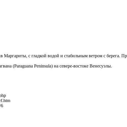
тив Маргариты, с гладкой водой и стабильным ветром c берега.
вана (Paraguana Peninsula) на севере-востоке Венесуэлы.
.php
rf.htm
/6