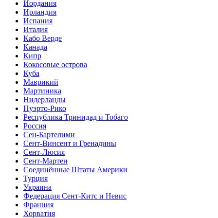
Иордания
Ирландия
Испания
Италия
Кабо Верде
Канада
Кипр
Кокосовые острова
Куба
Маврикий
Мартиника
Нидерланды
Пуэрто-Рико
Республика Тринидад и Тобаго
Россия
Сен-Бартелими
Сент-Винсент и Гренадины
Сент-Люсия
Сент-Мартен
Соединённые Штаты Америки
Турция
Украина
Федерация Сент-Китс и Невис
Франция
Хорватия