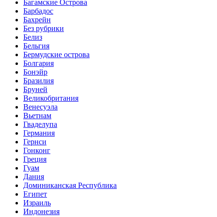
Багамские Острова
Барбадос
Бахрейн
Без рубрики
Белиз
Бельгия
Бермудские острова
Болгария
Бонэйр
Бразилия
Бруней
Великобритания
Венесуэла
Вьетнам
Гваделупа
Германия
Гернси
Гонконг
Греция
Гуам
Дания
Доминиканская Республика
Египет
Израиль
Индонезия