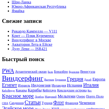
Шри-Ланка
Южно-Африканская Республика
Ямайка
Свежие записи
Рикардо Кампелло — V111
Крит — Пляж Куременос
Виндсерфинг в Москве
Акватория Лета в Ейске
Дуду Леви — ISR421
Быстрый поиск
PWA
Атлантический океан
Бонаэйро
Венесуэла
Бали
Бразилия
Виндсерфинг
Греция
Европа
Вьетнам
Германия
Дахаб
Египет
Италия
Индонезия
Испания
Израиль
Ирландия
Карибы
Канары
Кейптаун
Кикладские острова
КабоВерде
Кос
Красное море
Мельтеми
Озеро
Порто Поло
Ломбок
Маврикий
Статьи
Флэт
Чемпион
Сардиния
Турция
Франция
США
Эгейское море
ЮАР
серфперсона