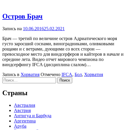
Остров Брач
Запись на
10.06.2016
25.02.2021
Брач — третий по величине остров Адриатического моря
густо заросший соснами, виноградниками, оливковыми
рощами и с ветрами, дующими со всех сторон —
превосходное место для виндсерферов и кайтеров в начале и
середине лета. Видео отчет мирового чемпиона по
виндсерфингу IFCA (дисциплина слалом)…
Запись в
Хорватия
Отмечено
IFCA
,
Бол
,
Хорватия
Найти:
Страны
Австралия
Австрия
Антигуа и Барбуда
Аргентина
Аруба