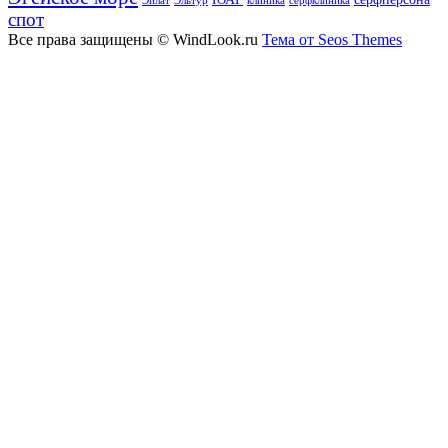
Эйлат
Эльтур
клиника
серфклиника
спот
Все права защищены © WindLook.ru
Тема от Seos Themes