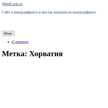
Перейти
WindLook.ru
к
Сайт о виндсерфинге и местах катания на виндсерфинге
содержимому
Меню
О проекте
Метка:
Хорватия